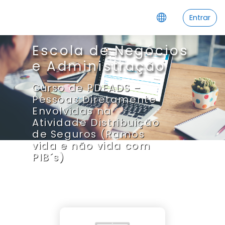
Ir para o conteúdo principal
Entrar
Escola de Negócios
e Administração
Curso de PDEADS –
Pessoas Diretamente
Envolvidas na
Atividade Distribuição
de Seguros (Ramos
vida e não vida com
PIB´s)